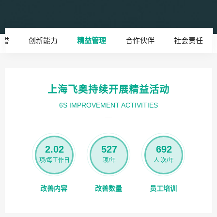
荣誉
创新能力
精益管理
合作伙伴
社会责任
上海飞奥持续开展精益活动
6S IMPROVEMENT ACTIVITIES
2.02
527
692
项/每工作日
项/年
人.次/年
改善内容
改善数量
员工培训